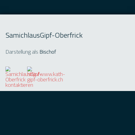
SamichlausGipf-Oberfrick
Darstellung als
Bischof
Kontaktdaten:
St. Wendelin Kath.Pfarramt
Gemeindenplatz 2
5073 Gipf-Oberfrick