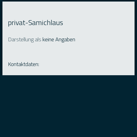
privat-Samichlaus
Darstellung als
keine Angaben
Kontaktdaten:
Gilgen Andreas
Dorfstrasse 70
4813 Uerkheim
Tel: 0792951978
Noch keine Dateien hochgeladen.