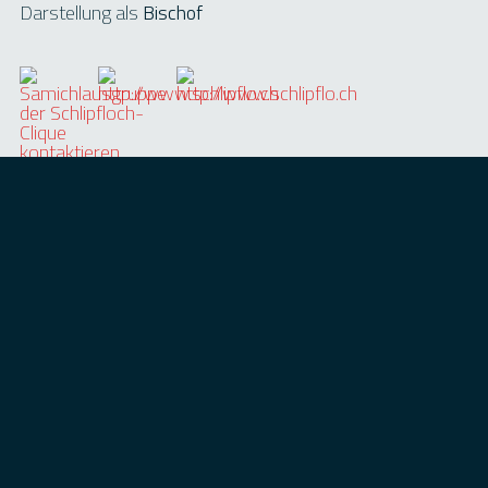
Darstellung als
Bischof
Kontaktdaten:
Iten Christian
Maienwies 9
8852 Altendorf
Tel: 055 442 45 86
Über uns