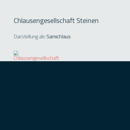
Chlausengesellschaft Steinen
Darstellung als
Samichlaus
Kontaktdaten:
Schuler Stefan
Schwyzerstrasse 14
6422 Steinen