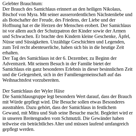
Gelebter Brauchtum:
Der Brauch des Samichlaus erinnert an den heiligen Nikolaus,
Bischof von Myra. Mit seiner ausserordentlichen Nächstenliebe und
als Botschafter der Freude, des Friedens, der Liebe und der
Hoffnung hat er die Herzen der Menschen erobert. Der Samichlaus
ist vor allem auch der Schutzpatron der Kinder sowie der Armen
und Schwachen. Er brachte den Kindern kleine Geschenke, Äpfel,
Nüsse und Süssigkeiten. Unzählige Geschichten und Legenden,
zum Teil recht abenteuerliche, haben sich bis in die heutige Zeit
erhalten.
Der Tag des Samichlaus ist der 6. Dezember, zu Beginn der
Adventszeit. Mit seinem Besuch in der Familie bietet der
Samichlaus ein ganz besonderes Erlebnis in dieser besinnlichen Zeit
und die Gelegenheit, sich in der Familiengemeinschaft auf das
Weihnachtsfest vorzubereiten.
Der Samichlaus der Wyler Häxe
Die Samichlausgruppe legt besondern Wert darauf, dass der Brauch
mit Würde gepflegt wird. Die Besuche sollen etwas Besonderes
ausstrahlen. Dazu gehört, dass der Samichlaus in festlichem
Gewand, mit Mitra und Stab seine Besuche macht. Begleitet wird er
in unseren Breitengraden vom Schmutzli. Die Gewänder haben
teilweise ein beträchtliches Alter und müssen laufend umfangreich
gepflegt werden.