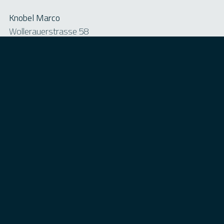
Knobel Marco
Wollerauerstrasse 58
8834 Schindellegi
Tel: +41798500255
Chlausgruppe Schindellegi
Wir sind am
4.12.2024
5.12.2024
6.12.2024
Unterwegs