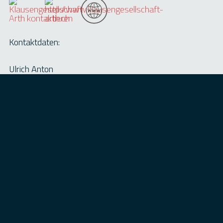
Kontaktdaten:
Ulrich Anton
Gotthardstrasse 41
6415 Arth
Tel: 041 855 39 55
Über uns
Ein altes und sehr schönes vorweihnächtliches
Brauchtum zu pflegen haben sich die Arther als Aufgabe
gestellt. Die Klausengesellschaft Arth wurde im Jahre
1931 gegründet. Sie besteht aus dem Klausenrat