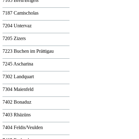
7165 Breil/Brigels
7187 Camischolas
7204 Untervaz
7205 Zizers
7223 Buchen im Prättigau
7245 Ascharina
7302 Landquart
7304 Maienfeld
7402 Bonaduz
7403 Rhäzüns
7404 Feldis/Veulden