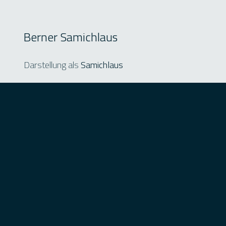
Berner Samichlaus
Darstellung als
Samichlaus
Kontaktdaten:
Berner Samichlaus
Für Informationen und Buchung: samichlausbern@gm
Unterwegs in Stadt Bern und umliegenden Gemeinden