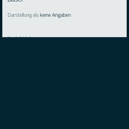
Darstellung als
keine Angaben
Kontaktdaten:
Thürkauf Melanie
Bammertackerweg 20
4105 Biel-Benken
Noch keine Dateien hochgeladen.