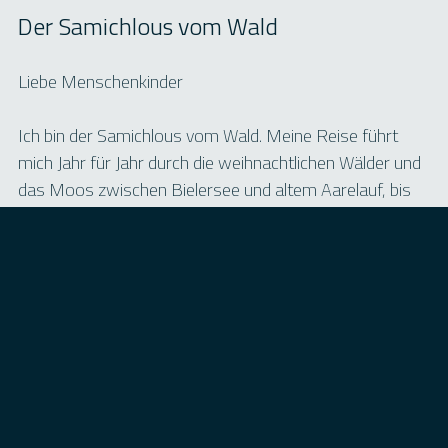
Der Samichlous vom Wald
Liebe Menschenkinder
Ich bin der Samichlous vom Wald. Meine Reise führt
mich Jahr für Jahr durch die weihnachtlichen Wälder und
das Moos zwischen Bielersee und altem Aarelauf, bis
zum Murtensee und durch die Wälder und Dörfer der
Hügel ob Murten bis hinunter an die Saane. Ich ziehe
aber nicht nur in den "zuständigen Orten" umher – die
Spuren von Samichlous und Schmutzli können
manchmal überall auftauchen, wo Herzen offen sind.
Der Samichlous vom Wald ist für alle unterwegs - nicht
nur für die Kleinen! Auch die Grossen, die das Staunen
vielleicht schon beinahe vergessen haben, trägt er in