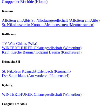
Gruppe der Bischöfe (Kloten)
Knonau
Affoltern am Albis St. Nikolausgesellschaft (Affoltern am Alibs)
St. Nikolausverein Knonau-Mettmenstetten (Mettmenstetten)
Kollbrunn
TV Wila Chlaus (Wila)
WINTERTHURER Chlausgesellschaft (Winterthur)
Kath, Kirche Bauma/ Kolping Bauma (Kindhausen)
Küsnacht ZH
St. Nikolaus Küsnacht-Erlenbach (Küsnacht)
Der Samichlaus (Am vorderen Pfannenstiel)
Kyburg
WINTERTHURER Chlausgesellschaft (Winterthur)
Langnau am Albis