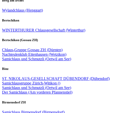
Berg am Irchel
Wylandchlaus (Henggart)
Bertschikon
WINTERTHURER Chlausgesellschaft (Winterthur)
Bertschikon (Gossau ZH)
Chlaus-Gruppe Gossau ZH (Dürnten)
Nachteulenklub Ettenhausen (Wetzikon)
Samichlaus und Schmutzli (Oetwil am See)
Binz
ST. NIKOLAUS-GESELLSCHAFT DÜBENDORF (Dübendorf)
Samichlausgruppe Zürich-Witikon ()
Samichlaus und Schmutzli (Oetwil am See)
Der Samichlaus (Am vorderen Pfannenstiel)
Birmensdorf ZH
Samichlaus Birmensdorf (Birmensdorf)