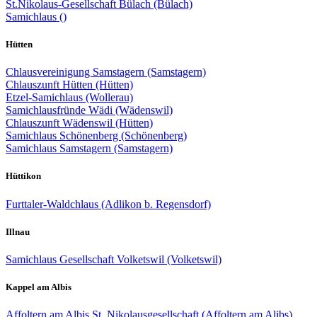
St.Nikolaus-Gesellschaft Bülach (Bülach)
Samichlaus ()
Hütten
Chlausvereinigung Samstagern (Samstagern)
Chlauszunft Hütten (Hütten)
Etzel-Samichlaus (Wollerau)
Samichlausfründe Wädi (Wädenswil)
Chlauszunft Wädenswil (Hütten)
Samichlaus Schönenberg (Schönenberg)
Samichlaus Samstagern (Samstagern)
Hüttikon
Furttaler-Waldchlaus (Adlikon b. Regensdorf)
Illnau
Samichlaus Gesellschaft Volketswil (Volketswil)
Kappel am Albis
Affoltern am Albis St. Nikolausgesellschaft (Affoltern am Alibs)