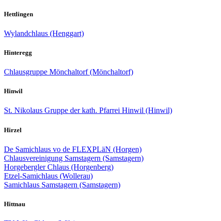
Hettlingen
Wylandchlaus (Henggart)
Hinteregg
Chlausgruppe Mönchaltorf (Mönchaltorf)
Hinwil
St. Nikolaus Gruppe der kath. Pfarrei Hinwil (Hinwil)
Hirzel
De Samichlaus vo de FLEXPLäN (Horgen)
Chlausvereinigung Samstagern (Samstagern)
Horgebergler Chlaus (Horgenberg)
Etzel-Samichlaus (Wollerau)
Samichlaus Samstagern (Samstagern)
Hittnau