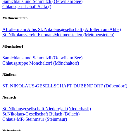
Samichlaus und Schmutzli (Oetwil am See)
Chlausgesellschaft Stäfa ()
Mettmenstetten
Affoltern am Albis St. Nikolausgesellschaft (Affoltern am Alibs)
St. Nikolausverein Knonau-Mettmenstetten (Mettmenstetten)
Mönchaltorf
Samichlaus und Schmutzli (Oetwil am See)
Chlausgruppe Mönchaltorf (Mönchaltorf)
Nänikon
ST. NIKOLAUS-GESELLSCHAFT DÜBENDORF (Dübendorf)
Neerach
St. Niklausgesellschaft Niederglatt (Niederhasli)
St.Nikolaus-Gesellschaft Bülach (Bülach)
Chlaus-MR-Steinmaur (Steinmaur)
Neftenbach