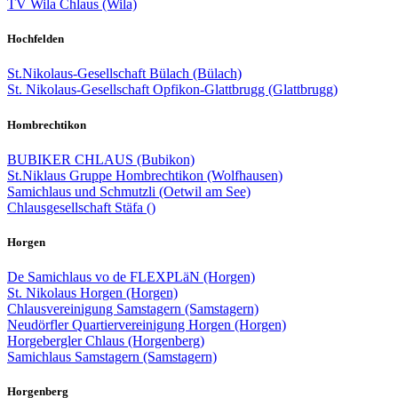
TV Wila Chlaus (Wila)
Hochfelden
St.Nikolaus-Gesellschaft Bülach (Bülach)
St. Nikolaus-Gesellschaft Opfikon-Glattbrugg (Glattbrugg)
Hombrechtikon
BUBIKER CHLAUS (Bubikon)
St.Niklaus Gruppe Hombrechtikon (Wolfhausen)
Samichlaus und Schmutzli (Oetwil am See)
Chlausgesellschaft Stäfa ()
Horgen
De Samichlaus vo de FLEXPLäN (Horgen)
St. Nikolaus Horgen (Horgen)
Chlausvereinigung Samstagern (Samstagern)
Neudörfler Quartiervereinigung Horgen (Horgen)
Horgebergler Chlaus (Horgenberg)
Samichlaus Samstagern (Samstagern)
Horgenberg