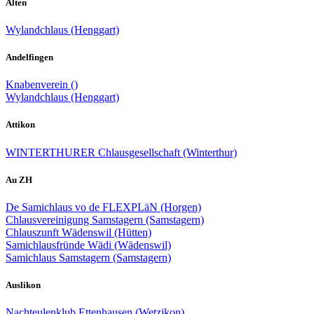
Alten
Wylandchlaus (Henggart)
Andelfingen
Knabenverein ()
Wylandchlaus (Henggart)
Attikon
WINTERTHURER Chlausgesellschaft (Winterthur)
Au ZH
De Samichlaus vo de FLEXPLäN (Horgen)
Chlausvereinigung Samstagern (Samstagern)
Chlauszunft Wädenswil (Hütten)
Samichlausfründe Wädi (Wädenswil)
Samichlaus Samstagern (Samstagern)
Auslikon
Nachteulenklub Ettenhausen (Wetzikon)