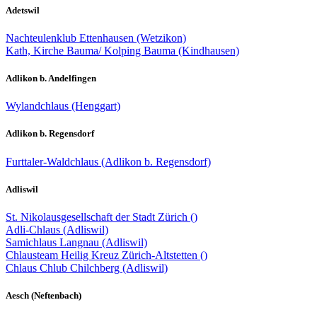
Adetswil
Nachteulenklub Ettenhausen (Wetzikon)
Kath, Kirche Bauma/ Kolping Bauma (Kindhausen)
Adlikon b. Andelfingen
Wylandchlaus (Henggart)
Adlikon b. Regensdorf
Furttaler-Waldchlaus (Adlikon b. Regensdorf)
Adliswil
St. Nikolausgesellschaft der Stadt Zürich ()
Adli-Chlaus (Adliswil)
Samichlaus Langnau (Adliswil)
Chlausteam Heilig Kreuz Zürich-Altstetten ()
Chlaus Chlub Chilchberg (Adliswil)
Aesch (Neftenbach)