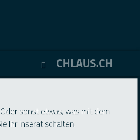
CHLAUS.CH
 Oder sonst etwas, was mit dem
 Ihr Inserat schalten.