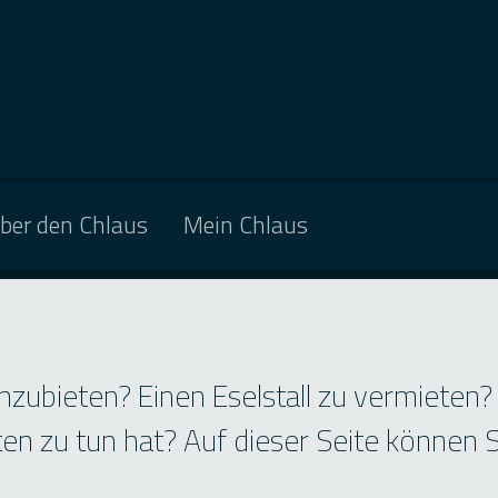
ber den Chlaus
Mein Chlaus
zubieten? Einen Eselstall zu vermieten?
n zu tun hat? Auf dieser Seite können Sie