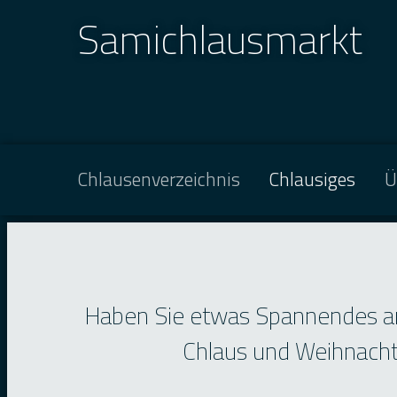
Samichlausmarkt
Chlausenverzeichnis
Chlausiges
Ü
Haben Sie etwas Spannendes an
Chlaus und Weihnachte